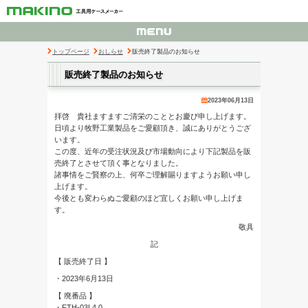
トップページ
おしらせ
販売終了製品のお知らせ
販売終了製品のお知らせ
2023年06月13日
拝啓 貴社ますますご清栄のこととお慶び申し上げます。
日頃より牧野工業製品をご愛顧頂き、誠にありがとうござ
います。
この度、近年の受注状況及び市場動向により下記製品を販
売終了とさせて頂く事となりました。
諸事情をご賢察の上、何卒ご理解賜りますようお願い申し
上げます。
今後とも変わらぬご愛顧のほど宜しくお願い申し上げま
す。
敬具
記
【 販売終了日 】
・2023年6月13日
【 廃番品 】
・FTH-03L4.0